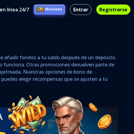
en línea 24/7
Entrar
Registrarse
Misiones
de añadir fondos a tu saldo después de un depósito.
mo funciona. Otras promociones devuelven parte de
ajetreada. Nuestras opciones de bono de
e puedes elegir recompensas que se ajusten a tu
A