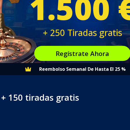
1.500 
+ 250 Tiradas gratis
Regístrate Ahora
Reembolso Semanal De Hasta El 25 %
+ 150 tiradas gratis