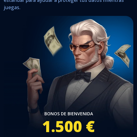
estándar para ayudar a proteger tus datos mientras
juegas.
BONOS DE BIENVENIDA
1.500 €