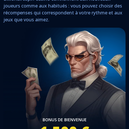
joueurs comme aux habitués : vous pouvez choisir des
récompenses qui correspondent à votre rythme et aux
jeux que vous aimez.
BONUS DE BIENVENUE