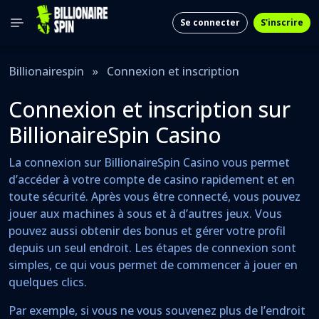
Se connecter
S'inscrire
Billionairespin
»
Connexion et inscription
Connexion et inscription sur
BillionaireSpin Casino
La connexion sur BillionaireSpin Casino vous permet
d’accéder à votre compte de casino rapidement et en
toute sécurité. Après vous être connecté, vous pouvez
jouer aux machines à sous et à d’autres jeux. Vous
pouvez aussi obtenir des bonus et gérer votre profil
depuis un seul endroit. Les étapes de connexion sont
simples, ce qui vous permet de commencer à jouer en
quelques clics.
Par exemple, si vous ne vous souvenez plus de l’endroit