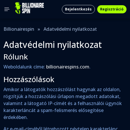
Bejelentkezés
Regisztráció
Billionairespin
»
Adatvédelmi nyilatkozat
Adatvédelmi nyilatkozat
Rólunk
Weboldalunk címe:
billionairespins.com
.
Hozzászólások
Amikor a látogatók hozzászólást hagynak az oldalon,
rögzítjük a hozzászólási űrlapon megadott adatokat,
valamint a látogató IP-címét és a felhasználói ügynök
karakterláncát a spam-felismerés elősegítése
érdekében.
Az e-mail-címéből létrehozott névtelen karakterlánc