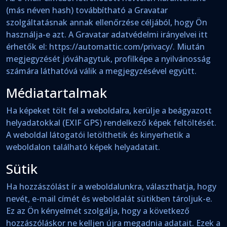
(más néven hash) továbbítható a Gravatar
szolgáltatásnak annak ellenőrzése céljából, hogy Ön
használja-e azt. A Gravatar adatvédelmi irányelvei itt
érhetők el: https://automattic.com/privacy/. Miután
megjegyzését jóváhagytuk, profilképe a nyilvánosság
számára láthatóvá válik a megjegyzésével együtt.
Médiatartalmak
Ha képeket tölt fel a weboldalra, kerülje a beágyazott
helyadatokkal (EXIF GPS) rendelkező képek feltöltését.
A weboldal látogatói letölthetik és kinyerhetik a
weboldalon található képek helyadatait.
Sütik
Ha hozzászólást ír a weboldalunkra, választhatja, hogy
nevét, e-mail címét és weboldalát sütikben tároljuk-e.
Ez az Ön kényelmét szolgálja, hogy a következő
hozzászóláskor ne kelljen újra megadnia adatait. Ezek a